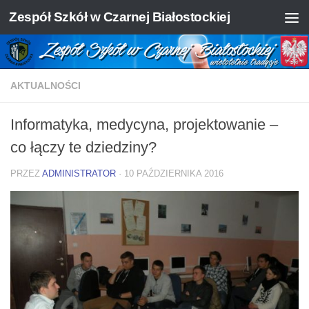
Zespół Szkół w Czarnej Białostockiej
Skip to content
AKTUALNOŚCI
Informatyka, medycyna, projektowanie –
co łączy te dziedziny?
PRZEZ
ADMINISTRATOR
·
10 PAŹDZIERNIKA 2016