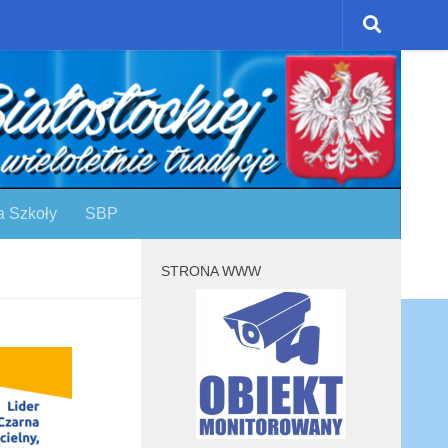
a Szkoły
SBP
STRONA WWW