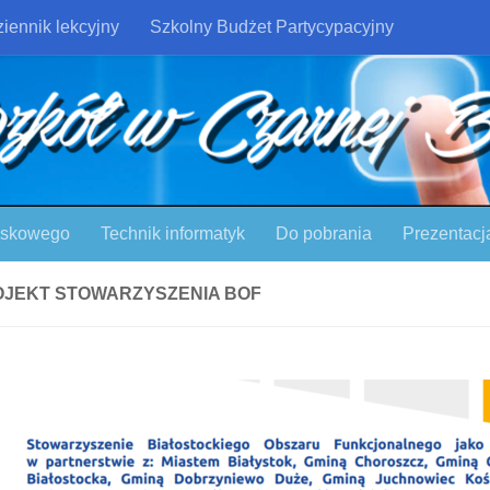
iennik lekcyjny
Szkolny Budżet Partycypacyjny
ojskowego
Technik informatyk
Do pobrania
Prezentacj
OJEKT STOWARZYSZENIA BOF