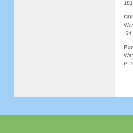
181
Gm
War
54 
Pow
War
PL