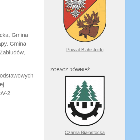
ocka, Gmina
apy, Gmina
Powiat Białostocki
 Zabłudów,
ZOBACZ RÓWNIEŻ
podstawowych
ej
oV-2
Czarna Białostocka