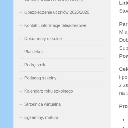
Lid
Sto
Ubezpieczenie uczniów 2025/2026
Par
Kontakt, informacje teleadresowe
Mia
Dokumenty szkolne
Dob
Sup
Plan lekcji
Pow
Podręczniki
Cel
i p
Pedagog szkolny
z z
Kalendarz roku szkolnego
na 
Strzelnica wirtualna
Pro
Egzaminy, matura