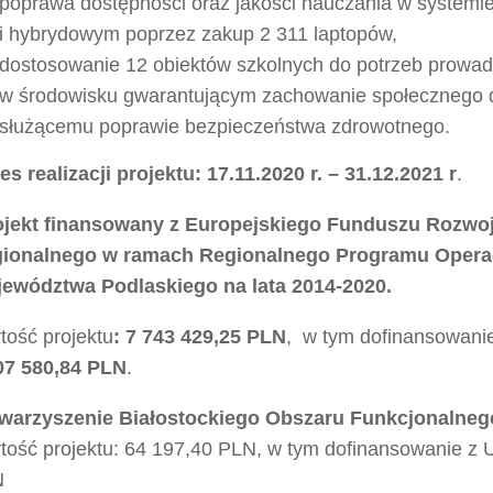
poprawa dostępności oraz jakości nauczania w systemi
i hybrydowym poprzez zakup 2 311 laptopów,
dostosowanie 12 obiektów szkolnych do potrzeb prowad
w środowisku gwarantującym zachowanie społecznego 
służącemu poprawie bezpieczeństwa zdrowotnego.
es realizacji projektu:
17.11.2020 r. – 31.12.2021 r
.
ojekt finansowany z Europejskiego Funduszu Rozwo
ionalnego w ramach Regionalnego Programu Opera
ewództwa Podlaskiego na lata 2014-2020.
tość projektu
: 7 743 429,25 PLN
, w tym dofinansowani
07 580,84 PLN
.
warzyszenie Białostockiego Obszaru Funkcjonalneg
tość projektu: 64 197,40 PLN, w tym dofinansowanie z 
N