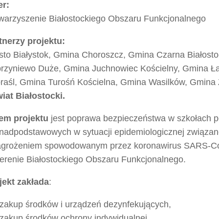
er:
warzyszenie Białostockiego Obszaru Funkcjonalnego
tnerzy projektu:
sto Białystok, Gmina Choroszcz, Gmina Czarna Białost
rzyniewo Duże, Gmina Juchnowiec Kościelny, Gmina Ł
raśl, Gmina Turośń Kościelna, Gmina Wasilków, Gmina
iat Białostocki.
em projektu
jest poprawa bezpieczeństwa w szkołach 
onadpodstawowych w sytuacji epidemiologicznej związan
agrożeniem spowodowanym przez koronawirus SARS-C
terenie Białostockiego Obszaru Funkcjonalnego.
jekt zakłada
:
zakup środków i urządzeń dezynfekujących,
zakup środków ochrony indywidualnej,