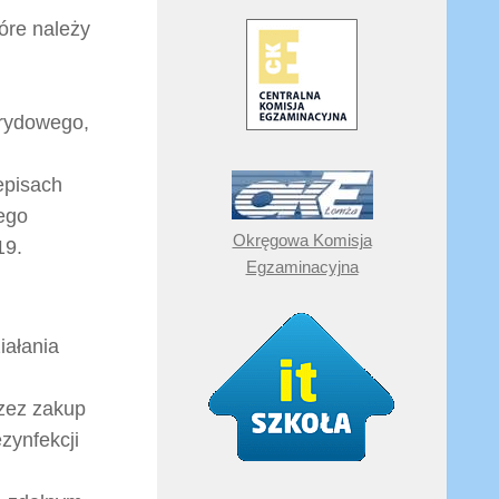
óre należy
brydowego,
episach
nego
Okręgowa Komisja
19.
Egzaminacyjna
iałania
zez zakup
zynfekcji