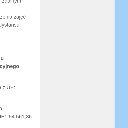
e zdalnym
zenia zajęć
dystansu
ju
cyjnego
e z UE:
o
UE: 54 561,36