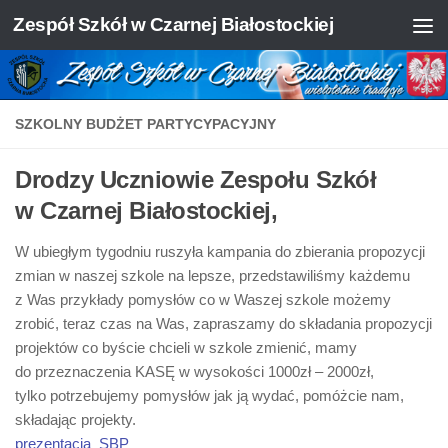
Zespół Szkół w Czarnej Białostockiej
Skip to content
SZKOLNY BUDŻET PARTYCYPACYJNY
Drodzy Uczniowie Zespołu Szkół
w Czarnej Białostockiej,
W ubiegłym tygodniu ruszyła kampania do zbierania propozycji
zmian w naszej szkole na lepsze, przedstawiliśmy każdemu
z Was przykłady pomysłów co w Waszej szkole możemy
zrobić, teraz czas na Was, zapraszamy do składania propozycji
projektów co byście chcieli w szkole zmienić, mamy
do przeznaczenia KASĘ w wysokości 1000zł – 2000zł,
tylko potrzebujemy pomysłów jak ją wydać, pomóżcie nam,
składając projekty.
prezentacja_SBP