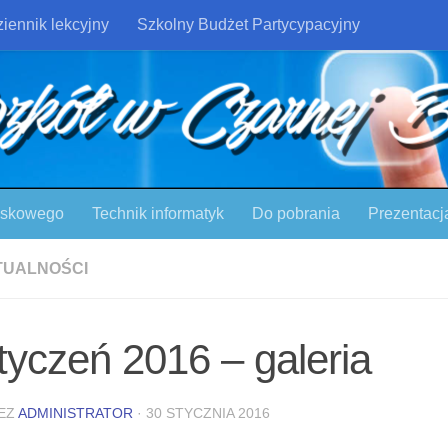
iennik lekcyjny
Szkolny Budżet Partycypacyjny
ojskowego
Technik informatyk
Do pobrania
Prezentacj
TUALNOŚCI
tyczeń 2016 – galeria
EZ
ADMINISTRATOR
·
30 STYCZNIA 2016