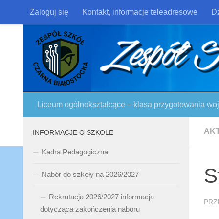
Zaloguj się
Kontakt, informacje teleadresowe
Dz
Skip to content
Liceum ogólnokształcące – klasa przygotowania w
AK
INFORMACJE O SZKOLE
Kadra Pedagogiczna
S
Nabór do szkoły na 2026/2027
Rekrutacja 2026/2027 informacja
PRZ
dotycząca zakończenia naboru