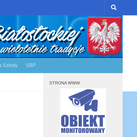
a Szkoły
SBP
STRONA WWW