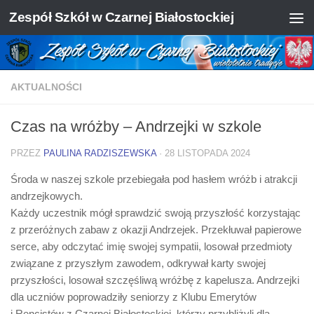
Zespół Szkół w Czarnej Białostockiej
Skip to content
AKTUALNOŚCI
Czas na wróżby – Andrzejki w szkole
PRZEZ
PAULINA RADZISZEWSKA
·
28 LISTOPADA 2024
Środa w naszej szkole przebiegała pod hasłem wróżb i atrakcji
andrzejkowych.
Każdy uczestnik mógł sprawdzić swoją przyszłość korzystając
z przeróżnych zabaw z okazji Andrzejek. Przekłuwał papierowe
serce, aby odczytać imię swojej sympatii, losował przedmioty
związane z przyszłym zawodem, odkrywał karty swojej
przyszłości, losował szczęśliwą wróżbę z kapelusza. Andrzejki
dla uczniów poprowadziły seniorzy z Klubu Emerytów
i Rencistów z Czarnej Białostockiej, którzy przybliżyli dla