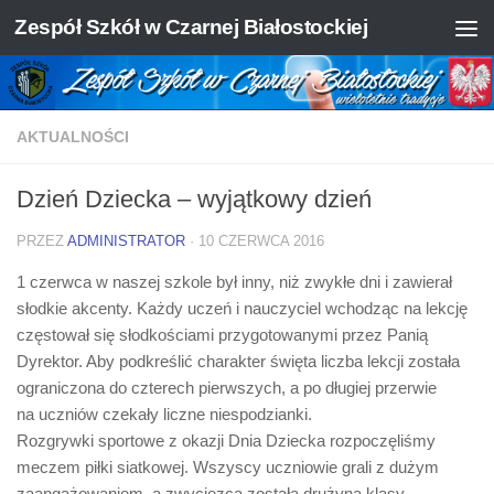
Zespół Szkół w Czarnej Białostockiej
Skip to content
AKTUALNOŚCI
Dzień Dziecka – wyjątkowy dzień
PRZEZ
ADMINISTRATOR
·
10 CZERWCA 2016
1 czerwca w naszej szkole był inny, niż zwykłe dni i zawierał
słodkie akcenty. Każdy uczeń i nauczyciel wchodząc na lekcję
częstował się słodkościami przygotowanymi przez Panią
Dyrektor. Aby podkreślić charakter święta liczba lekcji została
ograniczona do czterech pierwszych, a po długiej przerwie
na uczniów czekały liczne niespodzianki.
Rozgrywki sportowe z okazji Dnia Dziecka rozpoczęliśmy
meczem piłki siatkowej. Wszyscy uczniowie grali z dużym
zaangażowaniem, a zwycięzcą została drużyna klasy