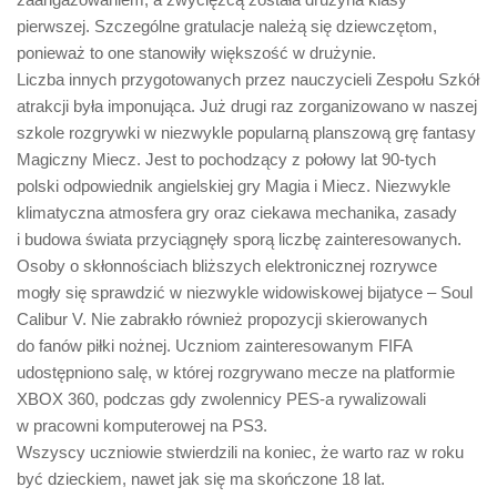
pierwszej. Szczególne gratulacje należą się dziewczętom,
ponieważ to one stanowiły większość w drużynie.
Liczba innych przygotowanych przez nauczycieli Zespołu Szkół
atrakcji była imponująca. Już drugi raz zorganizowano w naszej
szkole rozgrywki w niezwykle popularną planszową grę fantasy
Magiczny Miecz. Jest to pochodzący z połowy lat 90-tych
polski odpowiednik angielskiej gry Magia i Miecz. Niezwykle
klimatyczna atmosfera gry oraz ciekawa mechanika, zasady
i budowa świata przyciągnęły sporą liczbę zainteresowanych.
Osoby o skłonnościach bliższych elektronicznej rozrywce
mogły się sprawdzić w niezwykle widowiskowej bijatyce – Soul
Calibur V. Nie zabrakło również propozycji skierowanych
do fanów piłki nożnej. Uczniom zainteresowanym FIFA
udostępniono salę, w której rozgrywano mecze na platformie
XBOX 360, podczas gdy zwolennicy PES-a rywalizowali
w pracowni komputerowej na PS3.
Wszyscy uczniowie stwierdzili na koniec, że warto raz w roku
być dzieckiem, nawet jak się ma skończone 18 lat.