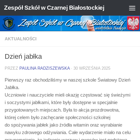
Zespół Szkół w Czarnej Białostockiej
Skip to content
AKTUALNOŚCI
Dzień jabłka
PRZEZ
PAULINA RADZISZEWSKA
·
30 WRZEŚNIA 2025
Pierwszy raz obchodziliśmy w naszej szkole Światowy Dzień
Jabłka.
Uczniowie i nauczyciele mieli okazję częstować się świeżymi
i soczystymi jabłkami, które były dostępne w specjalnie
przygotowanych miejscach. Była to akcja prozdrowotna,
której celem było zachęcanie społeczności szkolnej
do spożywania jabłek jako źródła witamin oraz wyrabianie
nawyku zdrowego odżywiania. Całe wydarzenie miało na celu
przypomnienie, że jedzenie warzyw i owoców jest podstawą,