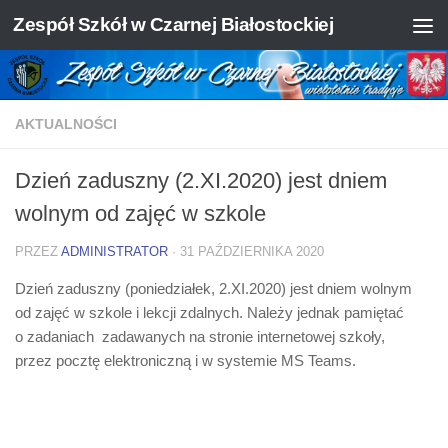
Zespół Szkół w Czarnej Białostockiej
Skip to content
AKTUALNOŚCI
Dzień zaduszny (2.XI.2020) jest dniem
wolnym od zajęć w szkole
PRZEZ
ADMINISTRATOR
·
31 PAŹDZIERNIKA 2020
Dzień zaduszny (poniedziałek, 2.XI.2020) jest dniem wolnym
od zajęć w szkole i lekcji zdalnych. Należy jednak pamiętać
o zadaniach zadawanych na stronie internetowej szkoły,
przez pocztę elektroniczną i w systemie MS Teams.