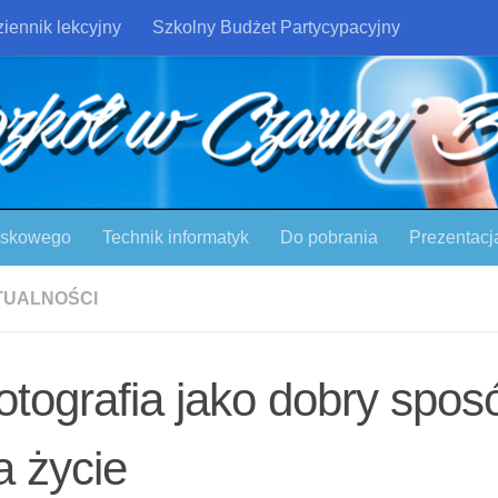
iennik lekcyjny
Szkolny Budżet Partycypacyjny
ojskowego
Technik informatyk
Do pobrania
Prezentacj
TUALNOŚCI
otografia jako dobry spos
a życie