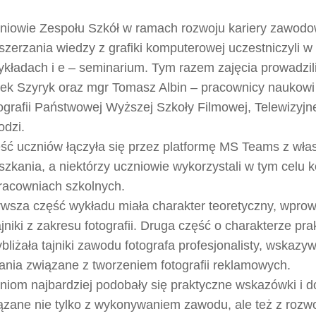
niowie Zespołu Szkół w ramach rozwoju kariery zawodo
oszerzania wiedzy z grafiki komputerowej uczestniczyli w 
ykładach i e – seminarium. Tym razem zajęcia prowadzili 
ek Szyryk oraz mgr Tomasz Albin – pracownicy naukowi
ografii Państwowej Wyższej Szkoły Filmowej, Telewizyjnej
odzi.
ść uczniów łączyła się przez platformę MS Teams z wł
szkania, a niektórzy uczniowie wykorzystali w tym celu 
racowniach szkolnych.
rwsza część wykładu miała charakter teoretyczny, wpro
ajniki z zakresu fotografii. Druga część o charakterze pr
ybliżała tajniki zawodu fotografa profesjonalisty, wskazy
ania związane z tworzeniem fotografii reklamowych.
niom najbardziej podobały się praktyczne wskazówki i 
ązane nie tylko z wykonywaniem zawodu, ale też z rozw