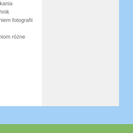
kania
hnik
iem fotografii
zniom różne