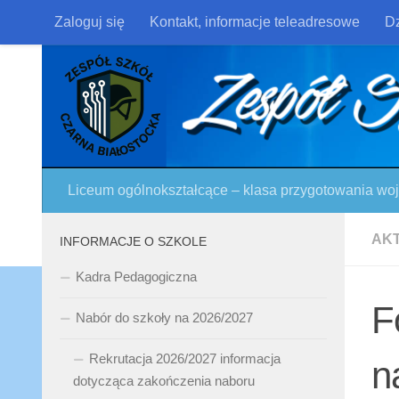
Zaloguj się
Kontakt, informacje teleadresowe
Dz
Skip to content
Liceum ogólnokształcące – klasa przygotowania w
AK
INFORMACJE O SZKOLE
Kadra Pedagogiczna
F
Nabór do szkoły na 2026/2027
Rekrutacja 2026/2027 informacja
n
dotycząca zakończenia naboru