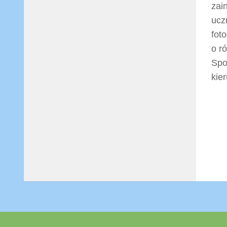
zai
ucz
fot
o r
Spo
kie