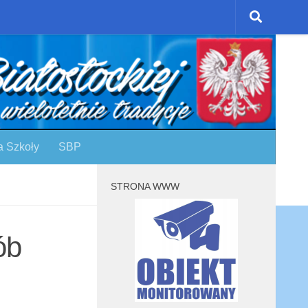
a Szkoły
SBP
STRONA WWW
ób