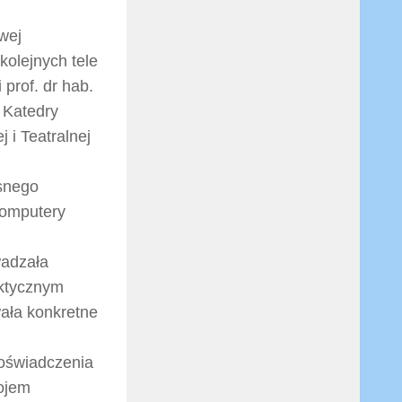
wej
kolejnych tele
prof. dr hab.
 Katedry
 i Teatralnej
asnego
komputery
wadzała
aktycznym
wała konkretne
doświadczenia
ojem