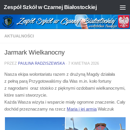
Zespół Szkół w Czarnej Białostockiej
Skip to content
AKTUALNOŚCI
Jarmark Wielkanocny
PRZEZ
PAULINA RADZISZEWSKA
·
7 KWIETNIA 2026
Nasza ekipa wolontariatu razem z drużyną Magdy działała
z pełną parą Przygotowaliśmy dla Was m.in. koło fortuny
z nagrodami oraz stoisko z pięknymi ozdobami wielkanocnymi,
które sami stworzycie.
Każda Wasza wizyta i wsparcie miały ogromne znaczenie. Cały
dochód przeznaczamy na rzecz
Maria i jej armia
Walczuk