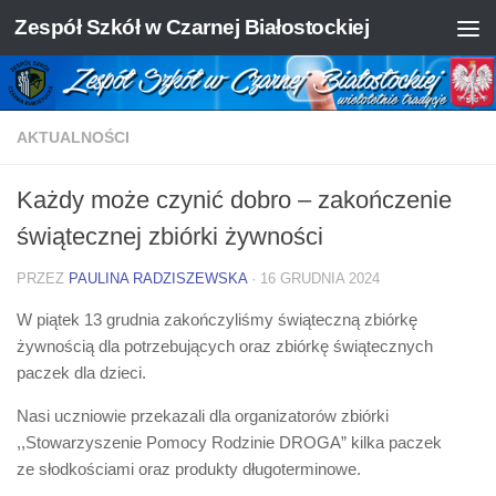
Zespół Szkół w Czarnej Białostockiej
Skip to content
AKTUALNOŚCI
Każdy może czynić dobro – zakończenie
świątecznej zbiórki żywności
PRZEZ
PAULINA RADZISZEWSKA
·
16 GRUDNIA 2024
W piątek 13 grudnia zakończyliśmy świąteczną zbiórkę
żywnością dla potrzebujących oraz zbiórkę świątecznych
paczek dla dzieci.
Nasi uczniowie przekazali dla organizatorów zbiórki
,,Stowarzyszenie Pomocy Rodzinie DROGA” kilka paczek
ze słodkościami oraz produkty długoterminowe.