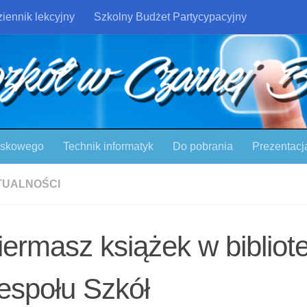
iennik lekcyjny
Szkolny Budżet Partycypacyjny
ojskowego
Technik informatyk
Do pobrania
Prezentacj
TUALNOŚCI
iermasz książek w bibliot
espołu Szkół