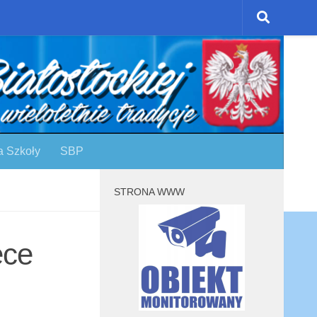
a Szkoły
SBP
STRONA WWW
ece