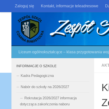
Zaloguj się
Kontakt, informacje teleadresowe
Dz
Skip to content
Liceum ogólnokształcące – klasa przygotowania w
AK
INFORMACJE O SZKOLE
Kadra Pedagogiczna
K
Nabór do szkoły na 2026/2027
Rekrutacja 2026/2027 informacja
Z
dotycząca zakończenia naboru