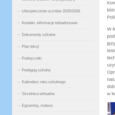
Kon
któ
Ubezpieczenie uczniów 2025/2026
Poli
Kontakt, informacje teleadresowe
W k
Dokumenty szkolne
pod
jęz
Plan lekcji
tes
tec
Podręczniki
uzy
Pedagog szkolny
Opr
nasz
Kalendarz roku szkolnego
dob
w k
Strzelnica wirtualna
Egzaminy, matura