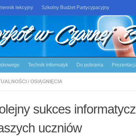
iennik lekcyjny
Szkolny Budżet Partycypacyjny
ojskowego
Technik informatyk
Do pobrania
Prezentacj
TUALNOŚCI
/
OSIĄGNIĘCIA
olejny sukces informatyc
aszych uczniów