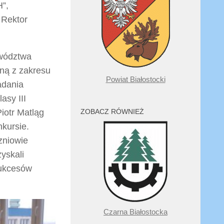
H”,
 Rektor
ewództwa
zną z zakresu
Powiat Białostocki
adania
asy III
iotr Matląg
ZOBACZ RÓWNIEŻ
nkursie.
czniowie
zyskali
sukcesów
Czarna Białostocka