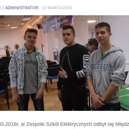
EZ
ADMINISTRATOR
·
11 MARCA 2016
03.2016r. w Zespole Szkół Elektrycznych odbył się Międ