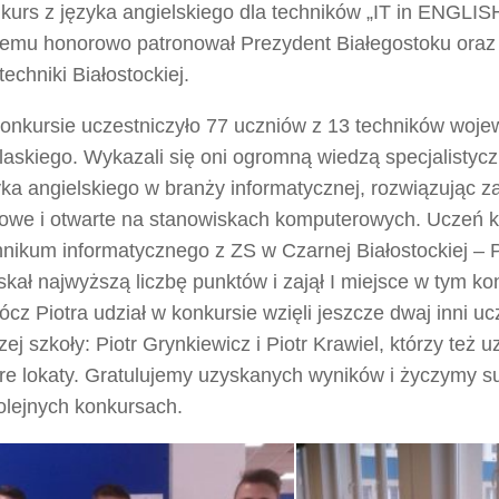
kurs z języka angielskiego dla techników „IT in ENGLIS
remu honorowo patronował Prezydent Białegostoku oraz
techniki Białostockiej.
onkursie uczestniczyło 77 uczniów z 13 techników woj
laskiego. Wykazali się oni ogromną wiedzą specjalistyc
yka angielskiego w branży informatycznej, rozwiązując z
towe i otwarte na stanowiskach komputerowych. Uczeń kl
hnikum informatycznego z ZS w Czarnej Białostockiej – P
skał najwyższą liczbę punktów i zajął I miejsce w tym ko
ócz Piotra udział w konkursie wzięli jeszcze dwaj inni u
ej szkoły: Piotr Grynkiewicz i Piotr Krawiel, którzy też u
re lokaty. Gratulujemy uzyskanych wyników i życzymy 
olejnych konkursach.