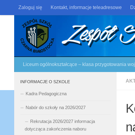
Zaloguj się
Kontakt, informacje teleadresowe
Dz
Skip to content
Liceum ogólnokształcące – klasa przygotowania w
AK
INFORMACJE O SZKOLE
Kadra Pedagogiczna
K
Nabór do szkoły na 2026/2027
Rekrutacja 2026/2027 informacja
n
dotycząca zakończenia naboru