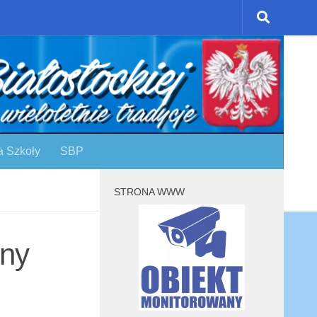
a Szkoły
SBP
STRONA WWW
zny