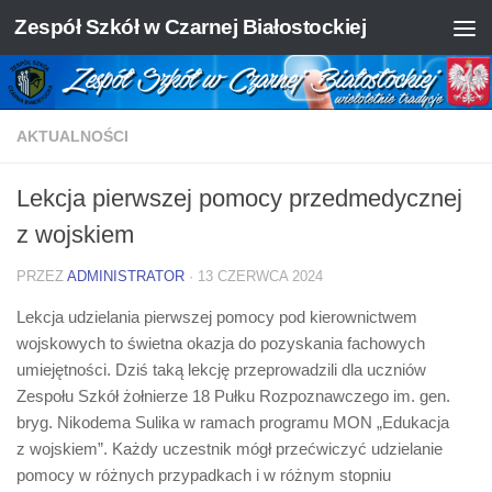
Zespół Szkół w Czarnej Białostockiej
Skip to content
AKTUALNOŚCI
Lekcja pierwszej pomocy przedmedycznej
z wojskiem
PRZEZ
ADMINISTRATOR
·
13 CZERWCA 2024
Lekcja udzielania pierwszej pomocy pod kierownictwem
wojskowych to świetna okazja do pozyskania fachowych
umiejętności. Dziś taką lekcję przeprowadzili dla uczniów
Zespołu Szkół żołnierze 18 Pułku Rozpoznawczego im. gen.
bryg. Nikodema Sulika w ramach programu MON „Edukacja
z wojskiem”. Każdy uczestnik mógł przećwiczyć udzielanie
pomocy w różnych przypadkach i w różnym stopniu