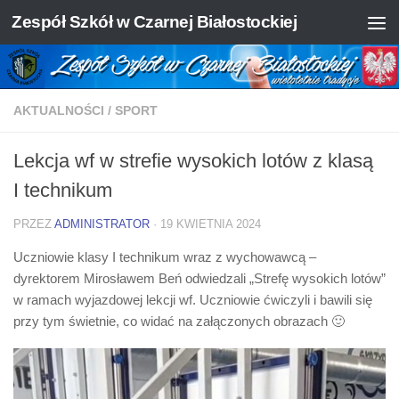
Zespół Szkół w Czarnej Białostockiej
Skip to content
AKTUALNOŚCI
/
SPORT
Lekcja wf w strefie wysokich lotów z klasą
I technikum
PRZEZ
ADMINISTRATOR
·
19 KWIETNIA 2024
Uczniowie klasy I technikum wraz z wychowawcą –
dyrektorem Mirosławem Beń odwiedzali „Strefę wysokich lotów”
w ramach wyjazdowej lekcji wf. Uczniowie ćwiczyli i bawili się
przy tym świetnie, co widać na załączonych obrazach 🙂