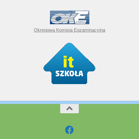
Okręgowa Komisja Egzaminacyjna