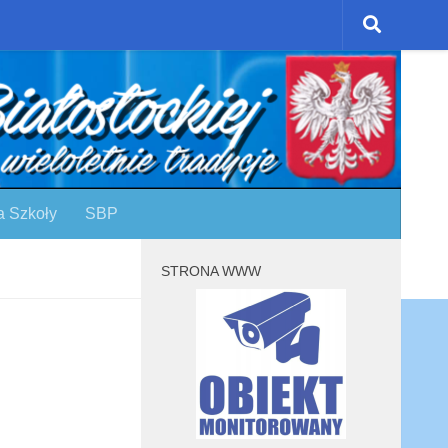
a Szkoły
SBP
STRONA WWW