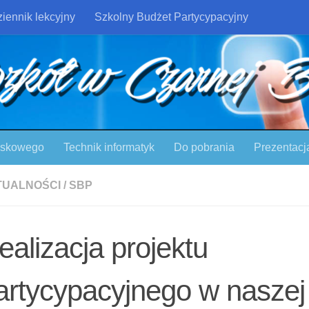
iennik lekcyjny
Szkolny Budżet Partycypacyjny
ojskowego
Technik informatyk
Do pobrania
Prezentacj
TUALNOŚCI
/
SBP
ealizacja projektu
artycypacyjnego w naszej