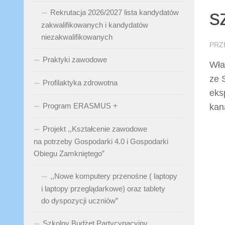
s
Rekrutacja 2026/2027 lista kandydatów
zakwalifikowanych i kandydatów
niezakwalifikowanych
PRZ
Praktyki zawodowe
Wła
ze 
Profilaktyka zdrowotna
eks
Program ERASMUS +
kan
Projekt ,,Kształcenie zawodowe
na potrzeby Gospodarki 4.0 i Gospodarki
Obiegu Zamkniętego”
,,Nowe komputery przenośne ( laptopy
i laptopy przeglądarkowe) oraz tablety
do dyspozycji uczniów”
Szkolny Budżet Partycypacyjny