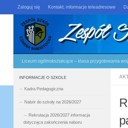
Zaloguj się
Kontakt, informacje teleadresowe
Dz
Skip to content
Liceum ogólnokształcące – klasa przygotowania w
AK
INFORMACJE O SZKOLE
Kadra Pedagogiczna
R
Nabór do szkoły na 2026/2027
Rekrutacja 2026/2027 informacja
p
dotycząca zakończenia naboru