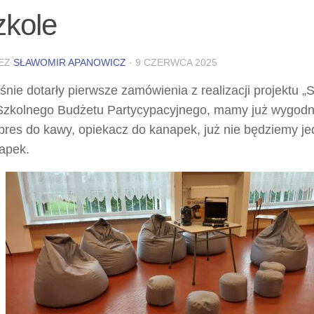
zkole
EZ
SŁAWOMIR APANOWICZ
·
9 CZERWCA 2025
śnie dotarły pierwsze zamówienia z realizacji projektu „
Szkolnego Budżetu Partycypacyjnego, mamy już wygodn
pres do kawy, opiekacz do kanapek, już nie będziemy je
apek.