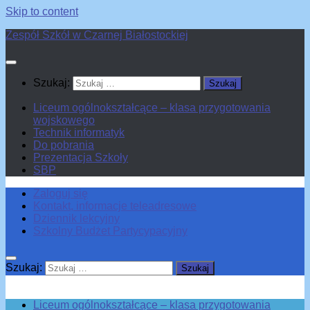
Skip to content
Zespół Szkół w Czarnej Białostockiej
Szukaj:
Liceum ogólnokształcące – klasa przygotowania
wojskowego
Technik informatyk
Do pobrania
Prezentacja Szkoły
SBP
Zaloguj się
Kontakt, informacje teleadresowe
Dziennik lekcyjny
Szkolny Budżet Partycypacyjny
Szukaj:
Liceum ogólnokształcące – klasa przygotowania