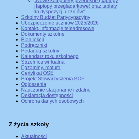
,,Nowe komputery przenośne ( laptopy
i laptopy przeglądarkowe) oraz tablety
do dyspozycji uczniów”
Szkolny Budżet Partycypacyjny
Ubezpieczenie uczniów 2025/2026
Kontakt, informacje teleadresowe
Dokumenty szkolne
Plan lekcji
Podręczniki
Pedagog szkolny
Kalendarz roku szkolnego
Strzelnica wirtualna
Egzaminy, matura
Certyfikat OSE
Projekt Stowarzyszenia BOF
Ogłoszenia
Nauczanie stacjonarne i zdalne
Deklaracja dostępności
Ochrona danych osobowych
Z życia szkoły
Aktualności