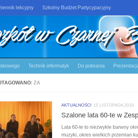
iennik lekcyjny
Szkolny Budżet Partycypacyjny
ojskowego
Technik informatyk
Do pobrania
Prezentacj
OTAGOWANO:
ZA
AKTUALNOŚCI
15 LISTOPADA 2016
Szalone lata 60-te w Zes
Lata 60-te to niezwykle barwny okre
muzyki, okres wielkich przemian ku