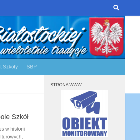
a Szkoły
SBP
STRONA WWW
pole Szkół
s w historii
lturowych,