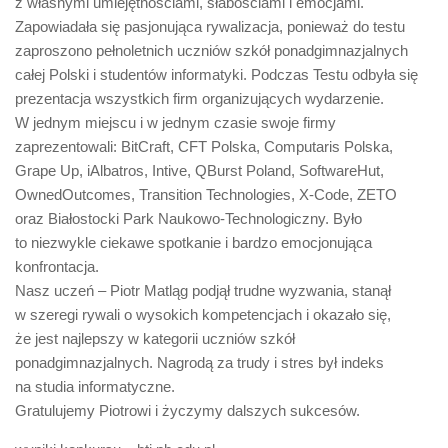
z własnymi umiejętnościami, słabościami i emocjami.
Zapowiadała się pasjonująca rywalizacja, ponieważ do testu
zaproszono pełnoletnich uczniów szkół ponadgimnazjalnych
całej Polski i studentów informatyki. Podczas Testu odbyła się
prezentacja wszystkich firm organizujących wydarzenie.
W jednym miejscu i w jednym czasie swoje firmy
zaprezentowali: BitCraft, CFT Polska, Computaris Polska,
Grape Up, iAlbatros, Intive, QBurst Poland, SoftwareHut,
OwnedOutcomes, Transition Technologies, X-Code, ZETO
oraz Białostocki Park Naukowo-Technologiczny. Było
to niezwykle ciekawe spotkanie i bardzo emocjonująca
konfrontacja.
Nasz uczeń – Piotr Matląg podjął trudne wyzwania, stanął
w szeregi rywali o wysokich kompetencjach i okazało się,
że jest najlepszy w kategorii uczniów szkół
ponadgimnazjalnych. Nagrodą za trudy i stres był indeks
na studia informatyczne.
Gratulujemy Piotrowi i życzymy dalszych sukcesów.