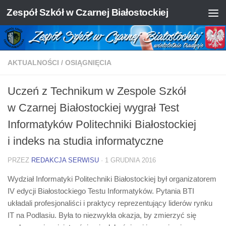
Zespół Szkół w Czarnej Białostockiej
Skip to content
AKTUALNOŚCI
/
OSIĄGNIĘCIA
Uczeń z Technikum w Zespole Szkół
w Czarnej Białostockiej wygrał Test
Informatyków Politechniki Białostockiej
i indeks na studia informatyczne
PRZEZ
REDAKCJA SERWISU
·
1 GRUDNIA 2016
Wydział Informatyki Politechniki Białostockiej był organizatorem
IV edycji Białostockiego Testu Informatyków. Pytania BTI
układali profesjonaliści i praktycy reprezentujący liderów rynku
IT na Podlasiu. Była to niezwykła okazja, by zmierzyć się