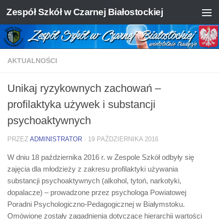
Zespół Szkół w Czarnej Białostockiej
Skip to content
AKTUALNOŚCI
Unikaj ryzykownych zachowań –
profilaktyka używek i substancji
psychoaktywnych
PRZEZ
ADMINISTRATOR
·
19 PAŹDZIERNIKA 2016
W dniu 18 października 2016 r. w Zespole Szkół odbyły się
zajęcia dla młodzieży z zakresu profilaktyki używania
substancji psychoaktywnych (alkohol, tytoń, narkotyki,
dopalacze) – prowadzone przez psychologa Powiatowej
Poradni Psychologiczno-Pedagogicznej w Białymstoku.
Omówione zostały zagadnienia dotyczące hierarchii wartości