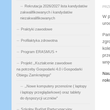
Rekrutacja 2026/2027 lista kandydatów
PRZ
zakwalifikowanych i kandydatów
W p
niezakwalifikowanych
uro
Praktyki zawodowe
Pan
Profilaktyka zdrowotna
zgr
kol
Program ERASMUS +
prz
wrę
Projekt ,,Kształcenie zawodowe
na potrzeby Gospodarki 4.0 i Gospodarki
Nau
Obiegu Zamkniętego”
rok
,,Nowe komputery przenośne ( laptopy
i laptopy przeglądarkowe) oraz tablety
do dyspozycji uczniów”
Szkolny Budżet Partycypacyjny