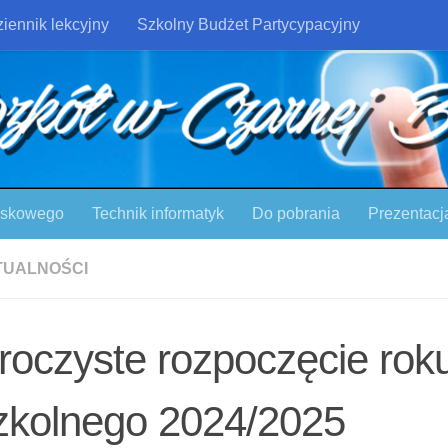
iennik lekcyjny
Szkolny Budżet Partycypacyjny
ojskowego
Technik informatyk
Do pobrania
Prezentacj
TUALNOŚCI
roczyste rozpoczęcie rok
zkolnego 2024/2025