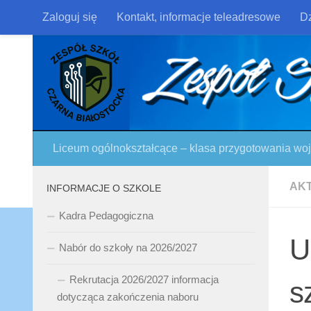
Zaloguj się
Kontakt, informacje teleadresowe
Dz
Skip to content
Liceum ogólnokształcące – klasa przygotowania w
AK
INFORMACJE O SZKOLE
Kadra Pedagogiczna
U
Nabór do szkoły na 2026/2027
Rekrutacja 2026/2027 informacja
s
dotycząca zakończenia naboru