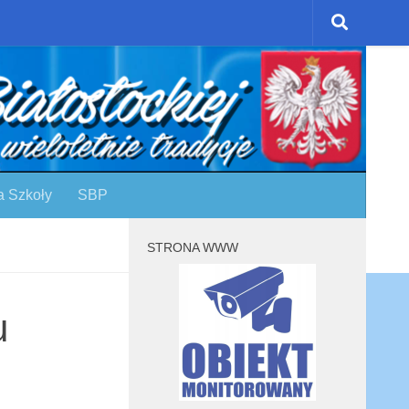
a Szkoły
SBP
STRONA WWW
u