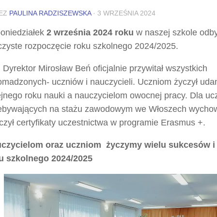
EZ
PAULINA RADZISZEWSKA
·
3 WRZEŚNIA 2024
oniedziałek
2 września 2024 roku
w naszej szkole odby
czyste rozpoczęcie roku szkolnego 2024/2025.
 Dyrektor Mirosław Beń oficjalnie przywitał wszystkich
omadzonych- uczniów i nauczycieli. Uczniom życzył ud
ejnego roku nauki a nauczycielom owocnej pracy. Dla uc
ebywających na stażu zawodowym we Włoszech wych
czył certyfikaty uczestnictwa w programie Erasmus +.
czycielom oraz uczniom życzymy wielu sukcesów i
u szkolnego 2024/2025