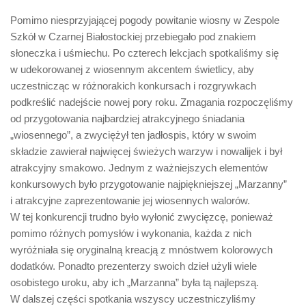
Pomimo niesprzyjającej pogody powitanie wiosny w Zespole
Szkół w Czarnej Białostockiej przebiegało pod znakiem
słoneczka i uśmiechu. Po czterech lekcjach spotkaliśmy się
w udekorowanej z wiosennym akcentem świetlicy, aby
uczestnicząc w różnorakich konkursach i rozgrywkach
podkreślić nadejście nowej pory roku. Zmagania rozpoczęliśmy
od przygotowania najbardziej atrakcyjnego śniadania
„wiosennego”, a zwyciężył ten jadłospis, który w swoim
składzie zawierał najwięcej świeżych warzyw i nowalijek i był
atrakcyjny smakowo. Jednym z ważniejszych elementów
konkursowych było przygotowanie najpiękniejszej „Marzanny”
i atrakcyjne zaprezentowanie jej wiosennych walorów.
W tej konkurencji trudno było wyłonić zwycięzcę, ponieważ
pomimo różnych pomysłów i wykonania, każda z nich
wyróżniała się oryginalną kreacją z mnóstwem kolorowych
dodatków. Ponadto prezenterzy swoich dzieł użyli wiele
osobistego uroku, aby ich „Marzanna” była tą najlepszą.
W dalszej części spotkania wszyscy uczestniczyliśmy