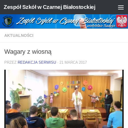
Zespół Szkół w Czarnej Białostockiej
Skip to content
AKTUALNOŚCI
Wagary z wiosną
PRZEZ
REDAKCJA SERWISU
·
21 MARCA 2017