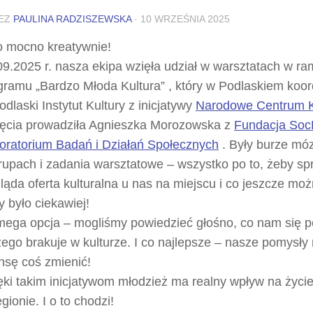
EZ
PAULINA RADZISZEWSKA
·
10 WRZEŚNIA 2025
o mocno kreatywnie!
09.2025 r. nasza ekipa wzięła udział w warsztatach w r
gramu „Bardzo Młoda Kultura”
, który w Podlaskiem koo
dlaski Instytut Kultury z inicjatywy
Narodowe Centrum K
ęcia prowadziła Agnieszka Morozowska z
Fundacja Soc
oratorium Badań i Działań Społecznych
. Były burze mó
rupach i zadania warsztatowe – wszystko po to, żeby spr
ląda oferta kulturalna u nas na miejscu i co jeszcze moż
y było ciekawiej!
mega opcja – mogliśmy powiedzieć głośno, co nam się 
zego brakuje w kulturze. I co najlepsze – nasze pomysły
nsę coś zmienić!
ęki takim inicjatywom młodzież ma realny wpływ na życie
gionie. I o to chodzi!