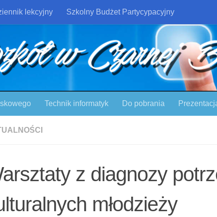
iennik lekcyjny
Szkolny Budżet Partycypacyjny
ojskowego
Technik informatyk
Do pobrania
Prezentacj
TUALNOŚCI
arsztaty z diagnozy potr
ulturalnych młodzieży