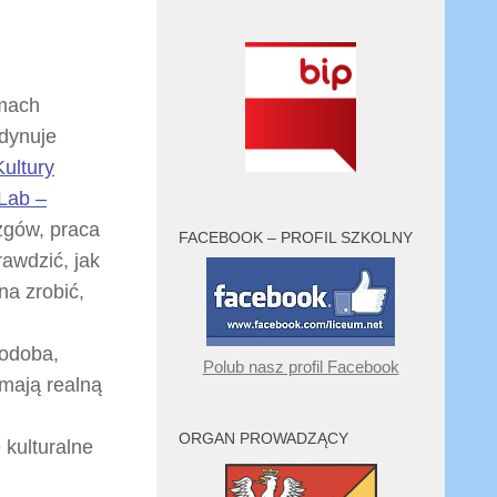
amach
rdynuje
ultury
Lab –
zgów, praca
FACEBOOK – PROFIL SZKOLNY
awdzić, jak
na zrobić,
podoba,
Polub nasz profil Facebook
 mają realną
ORGAN PROWADZĄCY
 kulturalne