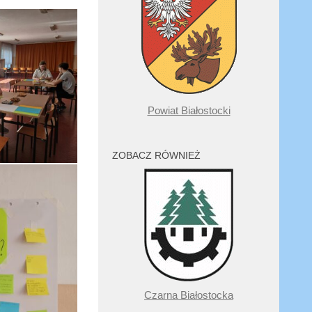
Powiat Białostocki
ZOBACZ RÓWNIEŻ
Czarna Białostocka