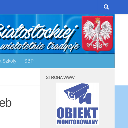
a Szkoły
SBP
STRONA WWW
zeb