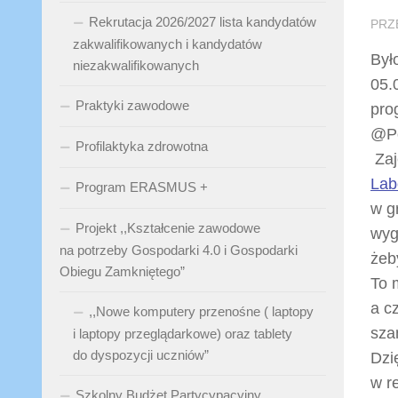
Rekrutacja 2026/2027 lista kandydatów
PRZ
zakwalifikowanych i kandydatów
Był
niezakwalifikowanych
05.
Praktyki zawodowe
pro
@Po
Profilaktyka zdrowotna
Zaj
Lab
Program ERASMUS +
w g
Projekt ,,Kształcenie zawodowe
wyg
na potrzeby Gospodarki 4.0 i Gospodarki
żeb
Obiegu Zamkniętego”
To 
a c
,,Nowe komputery przenośne ( laptopy
sza
i laptopy przeglądarkowe) oraz tablety
do dyspozycji uczniów”
Dzi
w re
Szkolny Budżet Partycypacyjny