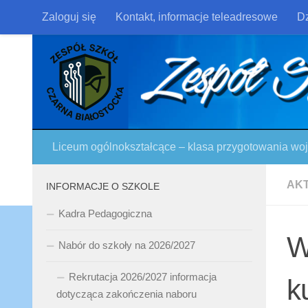
Zaloguj się
Kontakt, informacje teleadresowe
Dz
Skip to content
Liceum ogólnokształcące – klasa przygotowania w
AK
INFORMACJE O SZKOLE
Kadra Pedagogiczna
W
Nabór do szkoły na 2026/2027
Rekrutacja 2026/2027 informacja
k
dotycząca zakończenia naboru