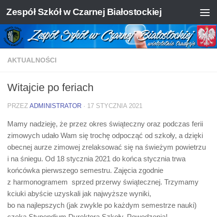
Zespół Szkół w Czarnej Białostockiej
Skip to content
AKTUALNOŚCI
Witajcie po feriach
PRZEZ
ADMINISTRATOR
·
17 STYCZNIA 2021
Mamy nadzieję, że przez okres świąteczny oraz podczas ferii
zimowych udało Wam się trochę odpocząć od szkoły, a dzięki
obecnej aurze zimowej zrelaksować się na świeżym powietrzu
i na śniegu. Od 18 stycznia 2021 do końca stycznia trwa
końcówka pierwszego semestru. Zajęcia zgodnie
z harmonogramem sprzed przerwy świątecznej. Trzymamy
kciuki abyście uzyskali jak najwyższe wyniki,
bo na najlepszych (jak zwykle po każdym semestrze nauki)
czeka Stypendium Dyrektora Szkoły. Powodzenia!