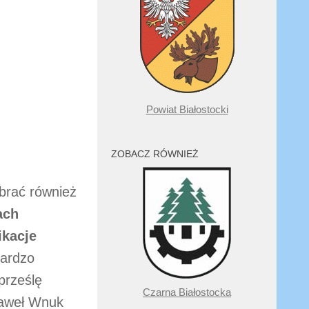
Powiat Białostocki
ZOBACZ RÓWNIEŻ
brać również
ach
ikacje
bardzo
prześlę
Czarna Białostocka
Paweł Wnuk