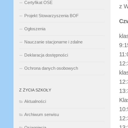
Certyfikat OSE
z W
Projekt Stowarzyszenia BOF
Czw
Ogłoszenia
kla
Nauczanie stacjonarne i zdalne
9:1
11:
Deklaracja dostępności
12:
Ochrona danych osobowych
kla
12:
Z ŻYCIA SZKOŁY
13:
Kla
Aktualności
10:
Archiwum serwisu
12:
13:
Osiągnięcia