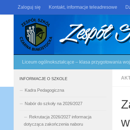
Zaloguj się
Kontakt, informacje teleadresowe
Dz
Skip to content
Liceum ogólnokształcące – klasa przygotowania w
AK
INFORMACJE O SZKOLE
Kadra Pedagogiczna
Z
Nabór do szkoły na 2026/2027
Rekrutacja 2026/2027 informacja
w
dotycząca zakończenia naboru