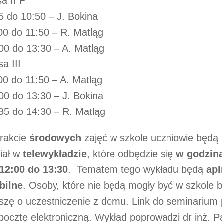
sa II P
5 do 10:50 – J. Bokina
00 do 11:50 – R. Matląg
00 do 13:30 – A. Matląg
sa III
00 do 11:50 – A. Matląg
00 do 13:30 – J. Bokina
35 do 14:30 – R. Matląg
rakcie
środowych
zajęć w szkole uczniowie będą 
iał w
telewykładzie
, które odbędzie się
w godzin
12:00 do 13:30
. Tematem tego wykładu będą
apl
bilne
. Osoby, które nie będą mogły być w szkole 
szę o uczestniczenie z domu. Link do seminarium 
pocztę elektroniczną. Wykład poprowadzi dr inż. 