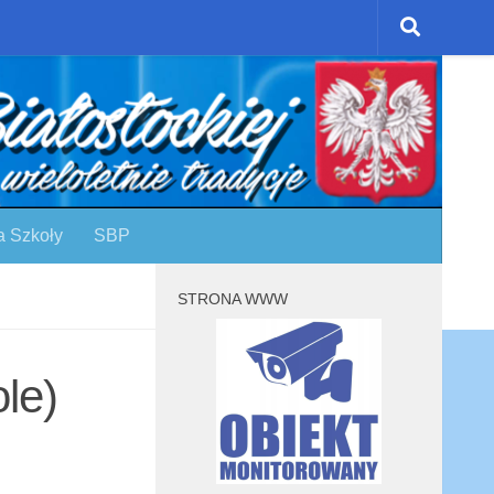
a Szkoły
SBP
STRONA WWW
le)