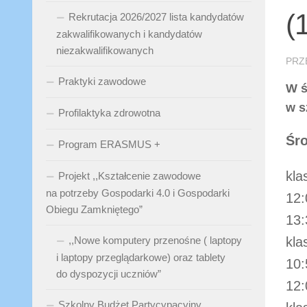
(
Rekrutacja 2026/2027 lista kandydatów
zakwalifikowanych i kandydatów
niezakwalifikowanych
PRZ
Praktyki zawodowe
W ś
w s
Profilaktyka zdrowotna
Śro
Program ERASMUS +
kla
Projekt ,,Kształcenie zawodowe
na potrzeby Gospodarki 4.0 i Gospodarki
12:
Obiegu Zamkniętego”
13:
,,Nowe komputery przenośne ( laptopy
kla
i laptopy przeglądarkowe) oraz tablety
10:
do dyspozycji uczniów”
12:
Szkolny Budżet Partycypacyjny