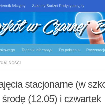
iennik lekcyjny
Szkolny Budżet Partycypacyjny
ojskowego
Technik informatyk
Do pobrania
Prezentacj
TUALNOŚCI
ajęcia stacjonarne (w szko
 środę (12.05) i czwartek