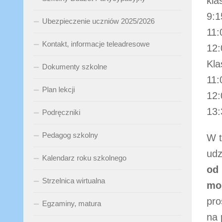
kla
9:1
Ubezpieczenie uczniów 2025/2026
11:
Kontakt, informacje teleadresowe
12:
Kla
Dokumenty szkolne
11:
Plan lekcji
12:
13:
Podręczniki
Pedagog szkolny
W t
udz
Kalendarz roku szkolnego
od 
Strzelnica wirtualna
mo
pro
Egzaminy, matura
na 