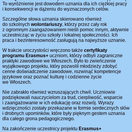
To wyróżnienie jest dowodem uznania dla ich ciężkiej pracy
i konsekwencji w dążeniu do wyznaczonych celów.
Szczególne słowa uznania skierowano również
do szkolnych
wolontariuszy
, którzy przez cały rok
z ogromnym zaangażowaniem nieśli pomoc innym, aktywnie
uczestnicząc w życiu szkoły i lokalnej społeczności. Ich
praca i bezinteresowność zasługują na najwyższe uznanie.
W trakcie uroczystości wręczono także
certyfikaty
programu Erasmus+
uczniom, którzy odbyli zagraniczne
praktyki zawodowe we Włoszech. Było to zwieńczenie
wyjątkowego projektu, który pozwolił młodzieży zdobyć
cenne doświadczenie zawodowe, rozwinąć kompetencje
językowe oraz poznać kulturę i codzienne życie
we Włoszech.
Nie zabrakło również wzruszających chwil. Uczniowie
podziękowali nauczycielom za trud, cierpliwość, wsparcie
i zaangażowanie w ich edukację oraz rozwój. Wyrazy
wdzięczności zostały przekazane w formie serdecznych słów
i drobnych upominków, które były pięknym gestem uznania
dla całego grona pedagogicznego.
Na zakończenie uczestnicy projektu
Erasmus+