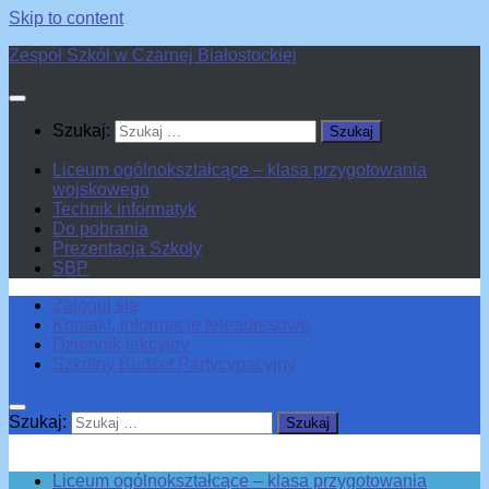
Skip to content
Zespół Szkół w Czarnej Białostockiej
Szukaj:
Liceum ogólnokształcące – klasa przygotowania
wojskowego
Technik informatyk
Do pobrania
Prezentacja Szkoły
SBP
Zaloguj się
Kontakt, informacje teleadresowe
Dziennik lekcyjny
Szkolny Budżet Partycypacyjny
Szukaj:
Liceum ogólnokształcące – klasa przygotowania