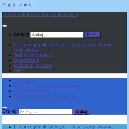
Skip to content
Zespół Szkół w Czarnej Białostockiej
Szukaj:
Liceum ogólnokształcące – klasa przygotowania
wojskowego
Technik informatyk
Do pobrania
Prezentacja Szkoły
SBP
Zaloguj się
Kontakt, informacje teleadresowe
Dziennik lekcyjny
Szkolny Budżet Partycypacyjny
Szukaj:
Liceum ogólnokształcące – klasa przygotowania