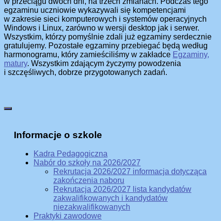
w przeciągu dwóch dni, na trzech zmianach. Podczas tego
egzaminu uczniowie wykazywali się kompetencjami
w zakresie sieci komputerowych i systemów operacyjnych
Windows i Linux, zarówno w wersji desktop jak i serwer.
Wszystkim, którzy pomyślnie zdali już egzaminy serdecznie
gratulujemy. Pozostałe egzaminy przebiegać będą według
harmonogramu, który zamieściliśmy w zakładce
Egzaminy,
matury
. Wszystkim zdającym życzymy powodzenia
i szczęśliwych, dobrze przygotowanych zadań.
Informacje o szkole
Kadra Pedagogiczna
Nabór do szkoły na 2026/2027
Rekrutacja 2026/2027 informacja dotycząca
zakończenia naboru
Rekrutacja 2026/2027 lista kandydatów
zakwalifikowanych i kandydatów
niezakwalifikowanych
Praktyki zawodowe