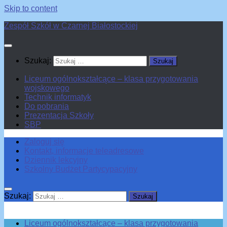
Skip to content
Zespół Szkół w Czarnej Białostockiej
Szukaj:
Liceum ogólnokształcące – klasa przygotowania
wojskowego
Technik informatyk
Do pobrania
Prezentacja Szkoły
SBP
Zaloguj się
Kontakt, informacje teleadresowe
Dziennik lekcyjny
Szkolny Budżet Partycypacyjny
Szukaj:
Liceum ogólnokształcące – klasa przygotowania