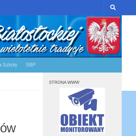
a Szkoły
SBP
STRONA WWW
sów