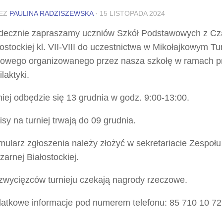
EZ
PAULINA RADZISZEWSKA
·
15 LISTOPADA 2024
decznie zapraszamy uczniów Szkół Podstawowych z Cz
łostockiej kl. VII-VIII do uczestnictwa w Mikołajkowym Tu
łowego organizowanego przez nasza szkołę w ramach 
ilaktyki.
niej odbędzie się 13 grudnia w godz. 9:00-13:00.
isy na turniej trwają do 09 grudnia.
mularz zgłoszenia należy złożyć w sekretariacie Zespoł
zarnej Białostockiej.
zwycięzców turnieju czekają nagrody rzeczowe.
atkowe informacje pod numerem telefonu: 85 710 10 72