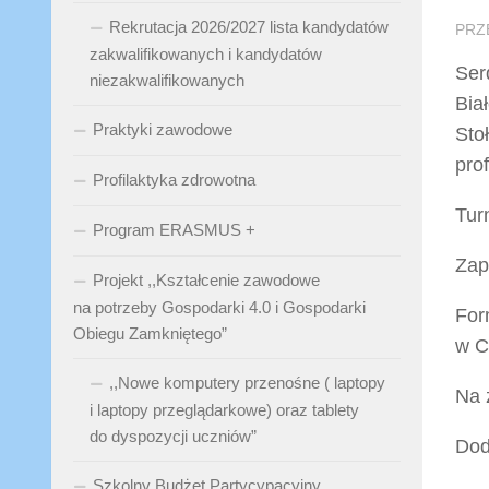
Rekrutacja 2026/2027 lista kandydatów
PRZ
zakwalifikowanych i kandydatów
Ser
niezakwalifikowanych
Bia
Praktyki zawodowe
Sto
prof
Profilaktyka zdrowotna
Tur
Program ERASMUS +
Zap
Projekt ,,Kształcenie zawodowe
na potrzeby Gospodarki 4.0 i Gospodarki
For
Obiegu Zamkniętego”
w C
,,Nowe komputery przenośne ( laptopy
Na 
i laptopy przeglądarkowe) oraz tablety
do dyspozycji uczniów”
Dod
Szkolny Budżet Partycypacyjny