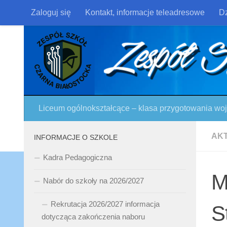
Zaloguj się
Kontakt, informacje teleadresowe
Dz
Skip to content
Liceum ogólnokształcące – klasa przygotowania w
AK
INFORMACJE O SZKOLE
Kadra Pedagogiczna
M
Nabór do szkoły na 2026/2027
Rekrutacja 2026/2027 informacja
S
dotycząca zakończenia naboru