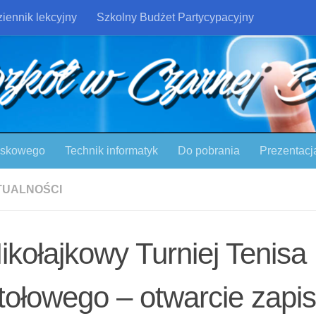
iennik lekcyjny
Szkolny Budżet Partycypacyjny
ojskowego
Technik informatyk
Do pobrania
Prezentacj
TUALNOŚCI
ikołajkowy Turniej Tenisa
tołowego – otwarcie zapi