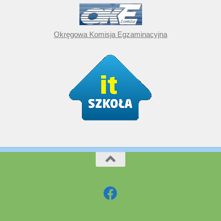
Okręgowa Komisja Egzaminacyjna