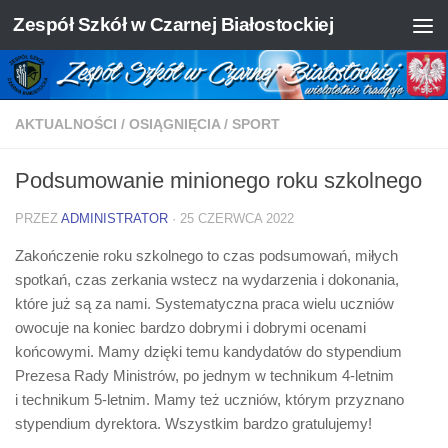
Zespół Szkół w Czarnej Białostockiej
Skip to content
AKTUALNOŚCI
/
OSIĄGNIĘCIA
/
SPORT
Podsumowanie minionego roku szkolnego
PRZEZ
ADMINISTRATOR
·
25 CZERWCA 2022
Zakończenie roku szkolnego to czas podsumowań, miłych
spotkań, czas zerkania wstecz na wydarzenia i dokonania,
które już są za nami. Systematyczna praca wielu uczniów
owocuje na koniec bardzo dobrymi i dobrymi ocenami
końcowymi. Mamy dzięki temu kandydatów do stypendium
Prezesa Rady Ministrów, po jednym w technikum 4-letnim
i technikum 5-letnim. Mamy też uczniów, którym przyznano
stypendium dyrektora. Wszystkim bardzo gratulujemy!