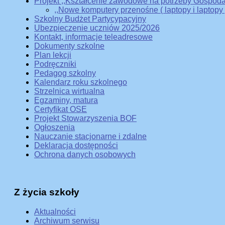
Projekt ,,Kształcenie zawodowe na potrzeby Gospoda
,,Nowe komputery przenośne ( laptopy i laptopy
Szkolny Budżet Partycypacyjny
Ubezpieczenie uczniów 2025/2026
Kontakt, informacje teleadresowe
Dokumenty szkolne
Plan lekcji
Podręczniki
Pedagog szkolny
Kalendarz roku szkolnego
Strzelnica wirtualna
Egzaminy, matura
Certyfikat OSE
Projekt Stowarzyszenia BOF
Ogłoszenia
Nauczanie stacjonarne i zdalne
Deklaracja dostępności
Ochrona danych osobowych
Z życia szkoły
Aktualności
Archiwum serwisu