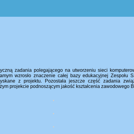
ktyczną zadania polegającego na utworzeniu sieci komputero
samym wzrosło znaczenie całej bazy edukacyjnej Zespołu S
zyskane z projektu. Pozostała jeszcze część zadania zwi
 dużym projekcie podnoszącym jakość kształcenia zawodowego 