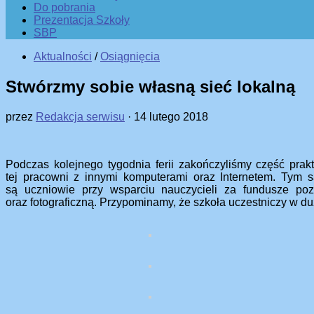
Do pobrania
Prezentacja Szkoły
SBP
Aktualności
/
Osiągnięcia
Stwórzmy sobie własną sieć lokalną
przez
Redakcja serwisu
·
14 lutego 2018
Podczas kolejnego tygodnia ferii zakończyliśmy część pra
tej pracowni z innymi komputerami oraz Internetem. Tym 
są uczniowie przy wsparciu nauczycieli za fundusze po
oraz fotograficzną. Przypominamy, że szkoła uczestniczy w