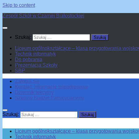
Skip to content
Zespół Szkół w Czarnej Białostockiej
Szukaj:
Liceum ogólnokształcące – klasa przygotowania wojsk
Technik informatyk
Do pobrania
Prezentacja Szkoły
SBP
Zaloguj się
Kontakt, informacje teleadresowe
Dziennik lekcyjny
Szkolny Budżet Partycypacyjny
Szukaj:
Liceum ogólnokształcące – klasa przygotowania wojsk
Technik informatyk