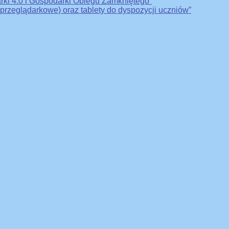
rki 4.0 i Gospodarki Obiegu Zamkniętego”
 przeglądarkowe) oraz tablety do dyspozycji uczniów”