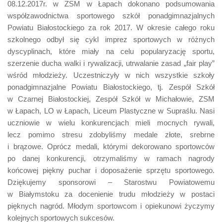
08.12.2017r. w ZSM w Łapach dokonano podsumowania
współzawodnictwa sportowego szkół ponadgimnazjalnych
Powiatu Białostockiego za rok 2017. W okresie całego roku
szkolnego odbył się cykl imprez sportowych w różnych
dyscyplinach, które miały na celu popularyzację sportu,
szerzenie ducha walki i rywalizacji, utrwalanie zasad „fair play”
wśród młodzieży. Uczestniczyły w nich wszystkie szkoły
ponadgimnazjalne Powiatu Białostockiego, tj. Zespó
ł Szkół
w Czarnej Białostockiej, Zespół Szkół w Michałowie, ZSM
w Łapach, LO w Łapach, Liceum Plastyczne w Supraślu. Nasi
uczniowie w wielu konkurencjach mieli mocnych rywali,
lecz pomimo stresu zdobyliśmy medale złote, srebrne
i brązowe. Oprócz medali, którymi dekorowano sportowców
po danej konkurencji, otrzymaliśmy w ramach nagrody
końcowej piękny puchar i doposażenie sprzętu sportowego.
Dziękujemy sponsorowi – Starostwu Powiatowemu
w Białymstoku za docenienie trudu młodzieży w postaci
pięknych nagród. Młodym sportowcom i opiekunowi życzymy
kolejnych sportowych sukcesów.