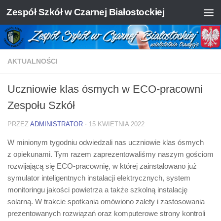
Zespół Szkół w Czarnej Białostockiej
Skip to content
AKTUALNOŚCI
Uczniowie klas ósmych w ECO-pracowni
Zespołu Szkół
PRZEZ
ADMINISTRATOR
·
15 KWIETNIA 2022
W minionym tygodniu odwiedzali nas uczniowie klas ósmych
z opiekunami. Tym razem zaprezentowaliśmy naszym gościom
rozwijającą się ECO-pracownię, w której zainstalowano już
symulator inteligentnych instalacji elektrycznych, system
monitoringu jakości powietrza a także szkolną instalację
solarną. W trakcie spotkania omówiono zalety i zastosowania
prezentowanych rozwiązań oraz komputerowe strony kontroli