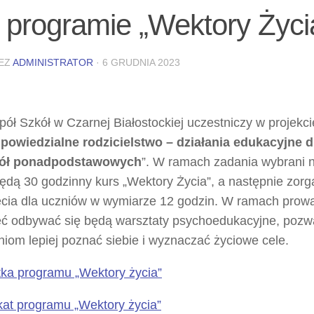
 programie „Wektory Życi
EZ
ADMINISTRATOR
·
6 GRUDNIA 2023
pół Szkół w Czarnej Białostockiej uczestniczy w projekci
dpowiedzialne rodzicielstwo – działania edukacyjne 
ół ponadpodstawowych
”. W ramach zadania wybrani 
ędą 30 godzinny kurs „Wektory Życia”, a następnie zorg
ęcia dla uczniów w wymiarze 12 godzin. W ramach pro
ęć odbywać się będą warsztaty psychoedukacyjne, pozw
niom lepiej poznać siebie i wyznaczać życiowe cele.
tka programu „Wektory życia”
kat programu „Wektory życia”