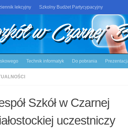
iennik lekcyjny
Szkolny Budżet Partycypacyjny
ojskowego
Technik informatyk
Do pobrania
Prezentacj
TUALNOŚCI
espół Szkół w Czarnej
iałostockiej uczestniczy