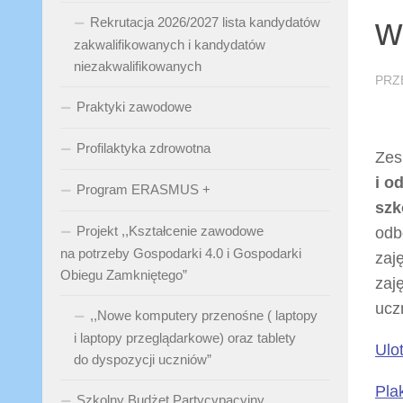
w
Rekrutacja 2026/2027 lista kandydatów
zakwalifikowanych i kandydatów
niezakwalifikowanych
PRZ
Praktyki zawodowe
Profilaktyka zdrowotna
Zes
i o
Program ERASMUS +
szk
Projekt ,,Kształcenie zawodowe
odb
na potrzeby Gospodarki 4.0 i Gospodarki
zaj
Obiegu Zamkniętego”
zaj
ucz
,,Nowe komputery przenośne ( laptopy
i laptopy przeglądarkowe) oraz tablety
Ulo
do dyspozycji uczniów”
Pla
Szkolny Budżet Partycypacyjny