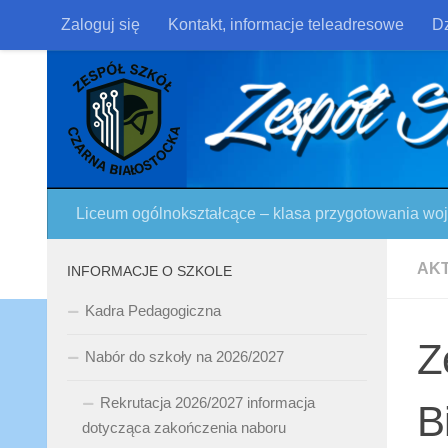
Zaloguj się
Kontakt, informacje teleadresowe
Dz
Skip to content
Liceum ogólnokształcące – klasa przygotowania w
AK
INFORMACJE O SZKOLE
Kadra Pedagogiczna
Z
Nabór do szkoły na 2026/2027
Rekrutacja 2026/2027 informacja
B
dotycząca zakończenia naboru