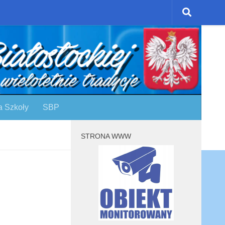
a Szkoły
SBP
STRONA WWW