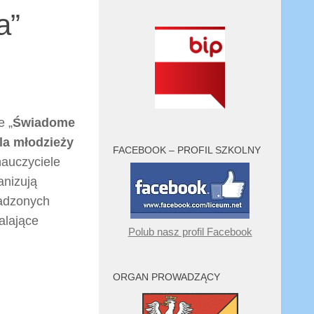
a”
e „
Świadome
dla młodzieży
FACEBOOK – PROFIL SZKOLNY
nauczyciele
anizują
wadzonych
alające
Polub nasz profil Facebook
ORGAN PROWADZĄCY